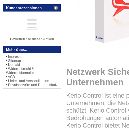
Kundenrezensionen
Bewerten Sie diesen Artikel!
Mehr über...
Impressum
Sitemap
Kontakt
Netzwerk Siche
Widerrufsrecht &
Widerrufsformular
AGB
Unternehmen
Liefer- und Versandkosten
PrivatsphÃ€re und Datenschutz
Kerio Control ist eine 
Unternehmen, die Netz
schützt. Kerio Control
Bedrohungen automati
Kerio Control bietet N