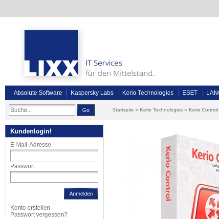
Absolute Software
Kaspersky Labs
Kerio Technologies
ESET
LAN
Go
Startseite
»
Kerio Technologies
»
Kerio Control
Kundenlogin!
E-Mail-Adresse
Passwort
Anmelden
Konto erstellen
Passwort vergessen?