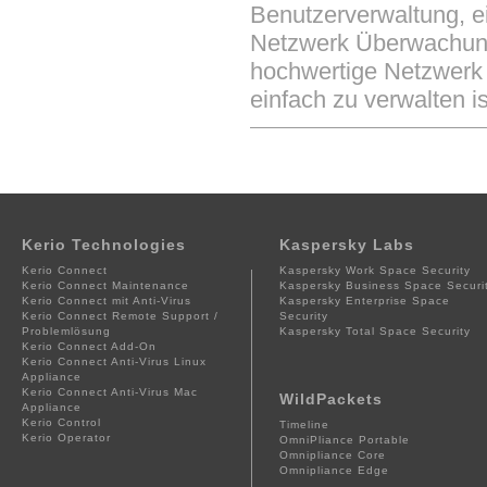
Benutzerverwaltung, e
Netzwerk Überwachung 
hochwertige Netzwerk S
einfach zu verwalten is
Kerio Technologies
Kaspersky Labs
Kerio Connect
Kaspersky Work Space Security
Kerio Connect Maintenance
Kaspersky Business Space Securi
Kerio Connect mit Anti-Virus
Kaspersky Enterprise Space
Kerio Connect Remote Support /
Security
Problemlösung
Kaspersky Total Space Security
Kerio Connect Add-On
Kerio Connect Anti-Virus Linux
Appliance
Kerio Connect Anti-Virus Mac
WildPackets
Appliance
Kerio Control
Timeline
Kerio Operator
OmniPliance Portable
Omnipliance Core
Omnipliance Edge