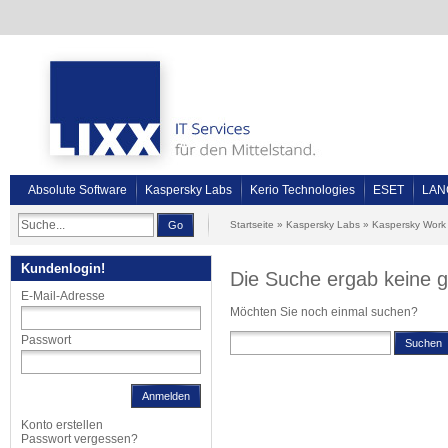
Absolute Software
Kaspersky Labs
Kerio Technologies
ESET
LAN
Go
Startseite
»
Kaspersky Labs
»
Kaspersky Work
Kundenlogin!
Die Suche ergab keine g
E-Mail-Adresse
Möchten Sie noch einmal suchen?
Passwort
Suchen
Anmelden
Konto erstellen
Passwort vergessen?