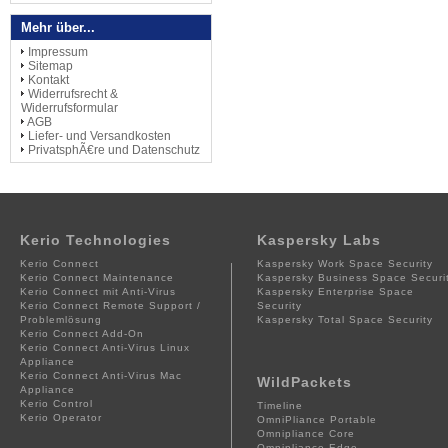
Mehr über...
Impressum
Sitemap
Kontakt
Widerrufsrecht &
Widerrufsformular
AGB
Liefer- und Versandkosten
PrivatsphÃ€re und Datenschutz
Kerio Technologies
Kaspersky Labs
Kerio Connect
Kaspersky Work Space Security
Kerio Connect Maintenance
Kaspersky Business Space Securi
Kerio Connect mit Anti-Virus
Kaspersky Enterprise Space
Kerio Connect Remote Support /
Security
Problemlösung
Kaspersky Total Space Security
Kerio Connect Add-On
Kerio Connect Anti-Virus Linux
Appliance
Kerio Connect Anti-Virus Mac
WildPackets
Appliance
Kerio Control
Timeline
Kerio Operator
OmniPliance Portable
Omnipliance Core
Omnipliance Edge