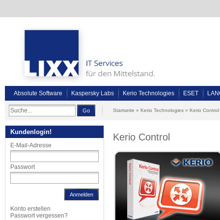
Absolute Software
Kaspersky Labs
Kerio Technologies
ESET
LAN
Go
Startseite
»
Kerio Technologies
»
Kerio Control
Kundenlogin!
Kerio Control
E-Mail-Adresse
Passwort
Anmelden
Konto erstellen
Passwort vergessen?