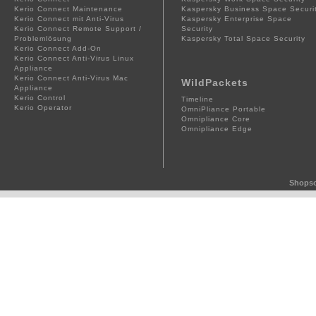
Kerio Connect Maintenance
Kaspersky Business Space Securi
Kerio Connect mit Anti-Virus
Kaspersky Enterprise Space
Kerio Connect Remote Support /
Security
Problemlösung
Kaspersky Total Space Security
Kerio Connect Add-On
Kerio Connect Anti-Virus Linux
Appliance
Kerio Connect Anti-Virus Mac
WildPackets
Appliance
Kerio Control
Timeline
Kerio Operator
OmniPliance Portable
Omnipliance Core
Omnipliance Edge
Shopso