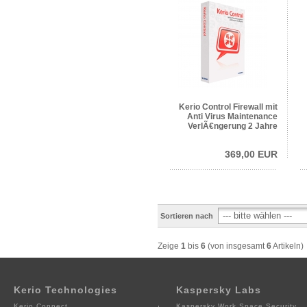
Kerio Control Firewall mit
Anti Virus Maintenance
VerlÃ€ngerung 2 Jahre
369,00 EUR
Sortieren nach
Zeige
1
bis
6
(von insgesamt
6
Artikeln)
Kerio Technologies
Kaspersky Labs
Kerio Connect
Kaspersky Work Space Security